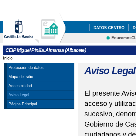
Pa
co
pri
DATOS CENTRO
D
EducamosC
BUZÓN DE SUGERENC
CRFP
CEIP Miguel Pinilla, Almansa (Albacete)
SOLICITUD DE PLAZ
Inicio
Se encuentra usted aquí
Aviso Legal
Protección de datos
Mapa del sitio
Accesibilidad
El presente Avis
Aviso Legal
acceso y utiliza
Página Principal
sucesivo, denom
Gobierno de Cas
ciudadanos y de