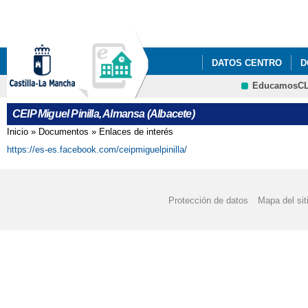
Pa
co
pri
DATOS CENTRO
D
EducamosC
BUZÓN DE SUGERENC
CRFP
CEIP Miguel Pinilla, Almansa (Albacete)
SOLICITUD DE PLAZ
Inicio
»
Documentos
»
Enlaces de interés
Se encuentra usted aquí
https://es-es.facebook.com/ceipmiguelpinilla/
Protección de datos
Mapa del sit